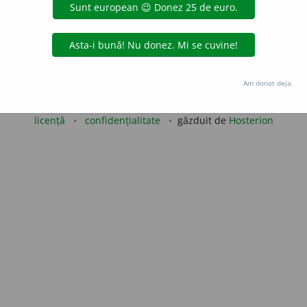
aurb.
acțiuni
Copyright © 2004-2026 dexonline (https://dexonline.ro)
Am donat deja.
area datelor de pe acest site, inclusiv prin orice metode de extragere automată (web s
dul nostru prealabil scris, cu excepția seturilor de date oferite oficial spre utilizare pub
licență
confidențialitate
găzduit de
Hosterion