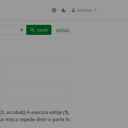
Anonim
language
dark_mode
person
caută
opțiuni
clear
search
(
D.
acrobați) A executa voltije (
1
).
e mișca repede dintr-o parte în