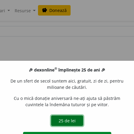
Donează
savings
ari
Resurse
®
🎉 dexonline
împlinește 25 de ani 🎉
De un sfert de secol suntem aici, gratuit, zi de zi, pentru
milioane de căutări.
Cu o mică donație aniversară ne-ați ajuta să păstrăm
cuvintele la îndemâna tuturor și pe viitor.
V:
~ige
a
,
~iz
a
/
Pzi:
~j
e
z
/
E:
fr
voltiger
,
it
volteggiare
] (
Înv
)
1
4
(
D.
insecte, păsări) A zbura de colo-colo.
5
(
D.
oameni) A s
 direcția provei.