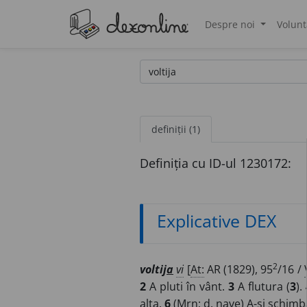
Despre noi
Volunt
®
definiții (1)
Definiția cu ID-ul 1230172:
Explicative DEX
2
voltij
a
vi
[
At:
AR (1829), 95
/16 /
2
A pluti în vânt.
3
A flutura (
3
).
alta.
6
(
Mrn
;
d.
nave) A-și schimba