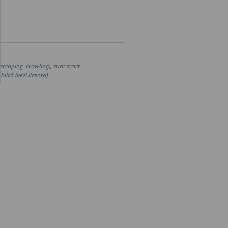
craping, crawling), sunt strict
lică (vezi licența).