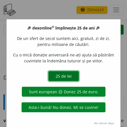
Donează
savings
®
®
🎉 dexonline
împlinește 25 de ani 🎉
caută
clear
search
De un sfert de secol suntem aici, gratuit, zi de zi,
opțiuni
pentru milioane de căutări.
Cu o mică donație aniversară ne-ați ajuta să păstrăm
cuvintele la îndemâna tuturor și pe viitor.
pronunție
(3)
volume_up
definiții (1)
Definiția cu ID-ul 1262605:
Explicative DEX
1
vu
i
vb. IV. intr.
1
(despre ape, vînt, furtună etc.)
A produce
Am donat deja.