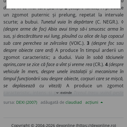
un zgomot puternic și prelung; a vîjîi.
La zăgaz apa vuia
din ce în ce mai tare
(SLAV.).
2
(despre tunete)
A produce
un zgomot puternic și prelung, repetat la intervale
scurte; a bubui.
Tunetul vuia în depărtare
(C. NEGR.). ◊
(despre arme de foc) Abia avui timp să-i smucesc arma în
sus, și descărcătura vui lung, plouînd cu alice de lup copacul
sub care perechea se zvîrcolea
(VOIC.).
3
(despre foc sau
despre obiecte care ard)
A produce în timpul arderii un
zgomot caracteristic; a dudui.
Vuia în sobă tăciunele
aprins,care se zice că face a vînt și vreme rea
(CR.).
4
(despre
vehicule în mers, despre unele instalații și mecanisme în
timpul funcționării sau despre obiecte, corpuri care se mișcă,
se deplasează cu viteză)
A produce un zgomot
caracteristic, intens și prelung.
Trenul trecu vuind peste
extinde
expand_more
podul alb
(CE. PETR.).
5
(despre obiecte, despre corpuri care
sursa:
DEXI (2007)
adăugată de
claudiad
acțiuni
vibrează în urma unei lovituri)
A produce un zgomot
specific, intens și prelung; a trosni, a pîrîi.
Potcoavele
cailor vuiau înăbușit pe șosea
(SADOV.).
6
(despre unele
Copyright © 2004-2026 dexonline (https://dexonline.ro)