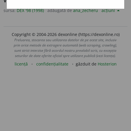
Vultur
+
suf.
-oaie.
sursa:
DEX '98 (1998)
adăugată de
ana_zecheru
acțiuni
Copyright © 2004-2026 dexonline (https://dexonline.ro)
Preluarea, stocarea sau utilizarea datelor de pe acest site, inclusiv
prin orice metode de extragere automată (web scraping, crawling),
sunt strict interzise fără acordul nostru prealabil scris, cu excepția
seturilor de date oferite oficial spre utilizare publică (vezi licența).
licență
confidențialitate
găzduit de
Hosterion