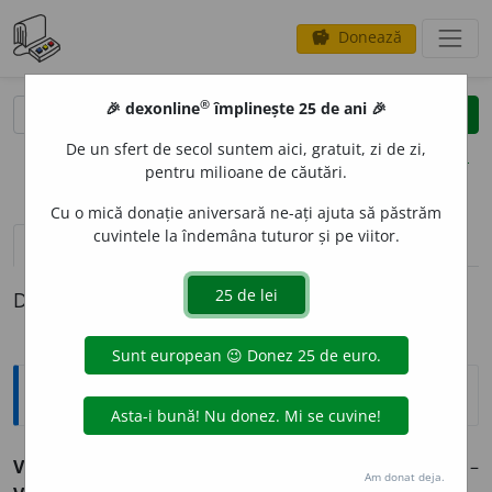
Donează
savings
®
®
🎉 dexonline
împlinește 25 de ani 🎉
caută
clear
search
De un sfert de secol suntem aici, gratuit, zi de zi,
opțiuni
pentru milioane de căutări.
Cu o mică donație aniversară ne-ați ajuta să păstrăm
cuvintele la îndemâna tuturor și pe viitor.
definiții (1)
Definiția cu ID-ul 33357:
Explicative DEX
VULTURO
A
IE,
vulturoaie,
s. f.
Vulturoaică. [
Pr.
:
-roa-ie
] –
Am donat deja.