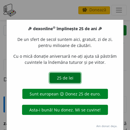
Donează
savings
®
®
🎉 dexonline
împlinește 25 de ani 🎉
caută
clear
search
De un sfert de secol suntem aici, gratuit, zi de zi,
opțiuni
pentru milioane de căutări.
Cu o mică donație aniversară ne-ați ajuta să păstrăm
cuvintele la îndemâna tuturor și pe viitor.
pronunție
(13)
volume_up
definiții (1)
Definiția cu ID-ul 1245658:
Explicative DEX
zad
a
rnic, -ă
adj., adv.
1
adj.
Care este fără folos, fară
Am donat deja.