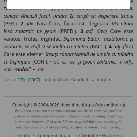
rost; nefolositor, inutil.
Privea deșarta caznă și robotul
zadarnic
(VOIC.). ◊ Fig.
(subst.) Zadarnicul vînează realul,
cenușa vînează focul, umbra își strigă cu disperare trupul
(PER.).
2
adv.
Fără folos, fară rost; degeaba.
Mă uitam
însă zadarnic pe geam
(PRED.).
3
adj. (înv.)
Care este
vanitos, trufaș, îngîmfat.
Sigismund Bátori, nestatornic și
zadarnic, se trufi și se înălță cu mintea
(BĂLC.).
4
adj. (înv.)
Care este efemer.
însuși zădarnicafală ne umple cu mîndra
sa îngîmfare
(CON.). • pl.
-ci, -ce.
și
(pop.) zăd
a
rnic, -a adj.,
1
adv. /
zadar
+ -nic.
sursa:
DEXI (2007)
adăugată de
claudiad
acțiuni
Copyright © 2004-2026 dexonline (https://dexonline.ro)
Preluarea, stocarea sau utilizarea datelor de pe acest site, inclusiv
prin orice metode de extragere automată (web scraping, crawling),
sunt strict interzise fără acordul nostru prealabil scris, cu excepția
seturilor de date oferite oficial spre utilizare publică (vezi licența).
licență
confidențialitate
găzduit de
Hosterion