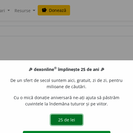
Donează
savings
ari
Resurse
®
🎉 dexonline
împlinește 25 de ani 🎉
De un sfert de secol suntem aici, gratuit, zi de zi, pentru
milioane de căutări.
Cu o mică donație aniversară ne-ați ajuta să păstrăm
cuvintele la îndemâna tuturor și pe viitor.
) Mic semn negru (natural sau artificial) pe obraz sau pe trup
ochi. [
Var.
:
benchi, benghi
s. n.
] –
Cf.
tc.
benek
.