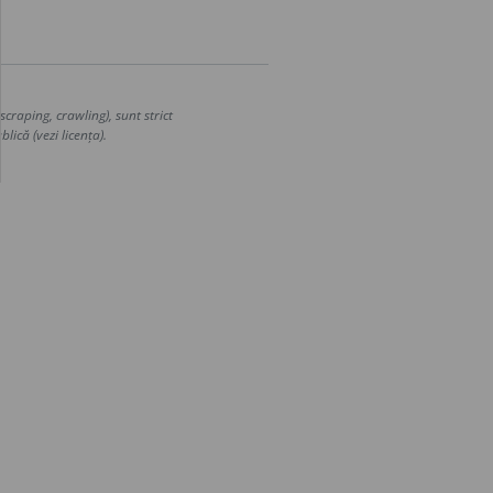
craping, crawling), sunt strict
lică (vezi licența).