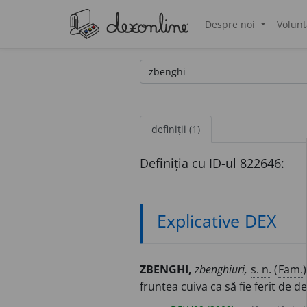
Despre noi
Volunt
®
definiții (1)
Definiția cu ID-ul 822646:
Explicative DEX
ZBENGHI,
zbenghiuri,
s. n.
(
Fam.
fruntea cuiva ca să fie ferit de de