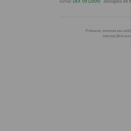
sursa:
DEX '09 (2009)
adăugată de
Preluarea, stocarea sau utiliz
interzise fără acor