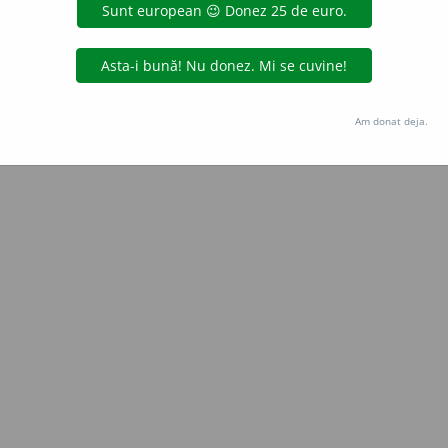
blaurb.
acțiuni
Copyright © 2004-2026 dexonline (https://dexonline.ro)
area datelor de pe acest site, inclusiv prin orice metode de extragere automată (web s
Am donat deja.
dul nostru prealabil scris, cu excepția seturilor de date oferite oficial spre utilizare pub
licență
confidențialitate
găzduit de
Hosterion