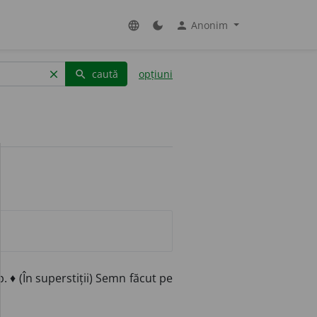
Anonim
language
dark_mode
person
caută
opțiuni
clear
search
. ♦ (În superstiții) Semn făcut pe