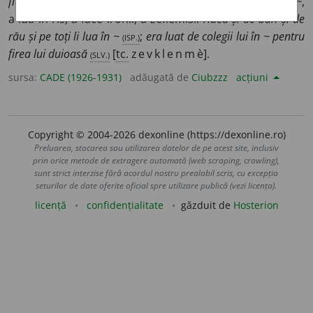
fie-care zi cu o ~ care-l înjunghia la inimă
(BR.-VN.)
;
a lua în ~
,
a lua în rîs, a face ironii, a zeflemisi:
rîdea și de bun și de
rău și pe toți li lua în ~
(ISP.)
;
era luat de colegii lui în ~ pentru
firea lui duioasă
(SLV.)
[
tc.
z
evklenm
è].
sursa:
CADE (1926-1931)
adăugată de
Ciubzzz
acțiuni
Copyright © 2004-2026 dexonline (https://dexonline.ro)
Preluarea, stocarea sau utilizarea datelor de pe acest site, inclusiv
prin orice metode de extragere automată (web scraping, crawling),
sunt strict interzise fără acordul nostru prealabil scris, cu excepția
seturilor de date oferite oficial spre utilizare publică (vezi licența).
licență
confidențialitate
găzduit de
Hosterion