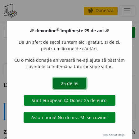
Donează
savings
®
®
🎉 dexonline
împlinește 25 de ani 🎉
caută
clear
search
De un sfert de secol suntem aici, gratuit, zi de zi,
opțiuni
pentru milioane de căutări.
Cu o mică donație aniversară ne-ați ajuta să păstrăm
cuvintele la îndemâna tuturor și pe viitor.
pronunție
(2)
volume_up
definiții (1)
Definiția cu ID-ul 1348725:
Explicative DEX
ZEFLEME
A
(
pl.
-
mele
)
sf.
Ironie, luare în rîs:
îI pălmuia în
Am donat deja.