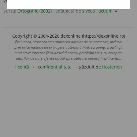
zeflem
e
lei;
pl.
zeflem
e
le
sursa:
Ortografic (2002)
adăugată de
siveco
acțiuni
Copyright © 2004-2026 dexonline (https://dexonline.ro)
Preluarea, stocarea sau utilizarea datelor de pe acest site, inclusiv
prin orice metode de extragere automată (web scraping, crawling),
sunt strict interzise fără acordul nostru prealabil scris, cu excepția
seturilor de date oferite oficial spre utilizare publică (vezi licența).
licență
confidențialitate
găzduit de
Hosterion