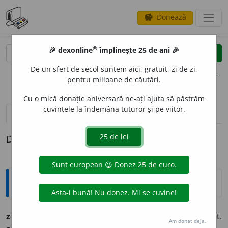
Donează
savings
®
®
🎉 dexonline
împlinește 25 de ani 🎉
caută
clear
search
De un sfert de secol suntem aici, gratuit, zi de zi,
opțiuni
pentru milioane de căutări.
Cu o mică donație aniversară ne-ați ajuta să păstrăm
cuvintele la îndemâna tuturor și pe viitor.
pronunție
(2)
volume_up
definiții (1)
Definiția cu ID-ul 294266:
Ortografice DOOM
zefleme
a
s. f. (sil.
-fle-
), art.
zefleme
a
ua,
g.-d. art.
Am donat deja.