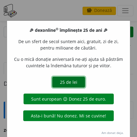
Donează
savings
®
®
🎉 dexonline
împlinește 25 de ani 🎉
caută
clear
search
De un sfert de secol suntem aici, gratuit, zi de zi,
opțiuni
pentru milioane de căutări.
Cu o mică donație aniversară ne-ați ajuta să păstrăm
cuvintele la îndemâna tuturor și pe viitor.
definiții (1)
Definiția cu ID-ul 1316900:
Ortografice DOOM
zoi
o
s
(
pop.
)
adj.
m.
,
pl.
zoi
o
și
;
f.
zoio
a
să
,
pl.
zoio
a
se
Am donat deja.