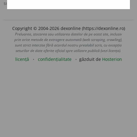
sursa:
DOOM 3 (2021)
adăugată de
Rodica_rk
acțiuni
Copyright © 2004-2026 dexonline (https://dexonline.ro)
Preluarea, stocarea sau utilizarea datelor de pe acest site, inclusiv
prin orice metode de extragere automată (web scraping, crawling),
sunt strict interzise fără acordul nostru prealabil scris, cu excepția
seturilor de date oferite oficial spre utilizare publică (vezi licența).
licență
confidențialitate
găzduit de
Hosterion