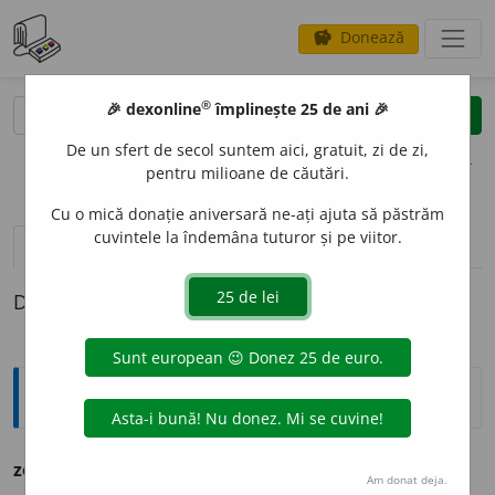
Donează
savings
®
®
🎉 dexonline
împlinește 25 de ani 🎉
caută
clear
search
De un sfert de secol suntem aici, gratuit, zi de zi,
opțiuni
pentru milioane de căutări.
Cu o mică donație aniversară ne-ați ajuta să păstrăm
cuvintele la îndemâna tuturor și pe viitor.
pronunție
(4)
volume_up
definiții (1)
Definiția cu ID-ul 1094044:
Sinonime
zol
i
vb.
v.
FRĂMÎNTA. PLĂMĂDI. SPĂLA.
Am donat deja.