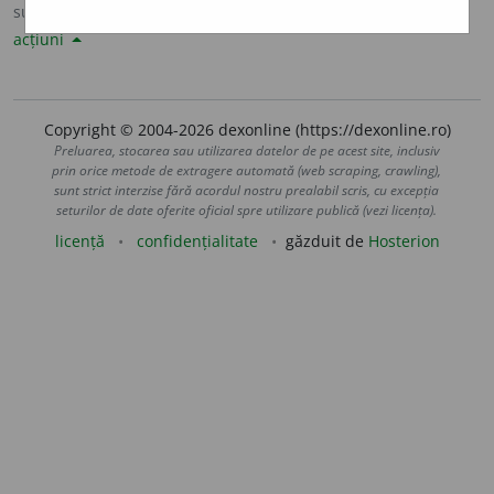
sursa:
Sinonime82 (1982)
adăugată de
Ladislau Strifler
acțiuni
Copyright © 2004-2026 dexonline (https://dexonline.ro)
Preluarea, stocarea sau utilizarea datelor de pe acest site, inclusiv
prin orice metode de extragere automată (web scraping, crawling),
sunt strict interzise fără acordul nostru prealabil scris, cu excepția
seturilor de date oferite oficial spre utilizare publică (vezi licența).
licență
confidențialitate
găzduit de
Hosterion