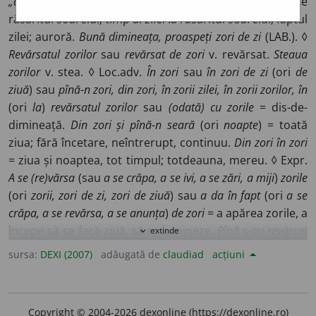
„de ziuă”, „zilei”)
Lumină care apare pe cer înainte de
răsăritul soarelui; timp al zilei la răsăritul soarelui; faptul
zilei; auroră.
Bună dimineața, proaspeți zori de zi
(LAB.). ◊
Revărsatul zorilor
sau
revărsat de zori
v. revărsat.
Steaua
zorilor
v. stea. ◊ Loc.adv.
În zori
sau
în zori de zi
(ori
de
ziuă
) sau
pînă-n zori, din zori, în zorii zilei, în zorii zorilor, în
(ori
la
)
revărsatul zorilor
sau
(odată) cu zorile
= dis-de-
dimineață.
Din zori și pînă-n seară
(ori
noapte
) = toată
ziua; fără încetare, neîntrerupt, continuu.
Din zori în zori
= ziua și noaptea, tot timpul; totdeauna, mereu. ◊ Expr.
A se (re)vărsa
(sau
a se crăpa, a se ivi, a se zări, a miji
)
zorile
(ori
zorii, zori de zi, zori de ziuă
) sau
a da în fapt
(ori
a se
crăpa, a se revărsa, a se anunța
)
de zori
= a apărea zorile, a
începe să se facă ziuă, să se lumineze.
Pînă s-au revărsat
extinde
expand_more
zorile, m-am frămîntat cu gîndul fel și chip
(CR.).
A se îngîna
sursa:
DEXI (2007)
adăugată de
claudiad
acțiuni
zorile
(sau
zorii
) v. îngîna. ◊ Fig.
(sugerează de obicei ideea
de început promițător al unui proces, al unui fenomen, de
perspectivă favorabilă imediată pentru ceva etc.) Înnegrit-am
Copyright © 2004-2026 dexonline (https://dexonline.ro)