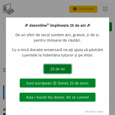
Donează
savings
®
®
🎉 dexonline
împlinește 25 de ani 🎉
caută
clear
search
De un sfert de secol suntem aici, gratuit, zi de zi,
opțiuni
pentru milioane de căutări.
Cu o mică donație aniversară ne-ați ajuta să păstrăm
cuvintele la îndemâna tuturor și pe viitor.
definiții (1)
Definiția cu ID-ul 1221377:
Explicative DEX
1
zu
o
ri
ssp
vz
zori
Am donat deja.