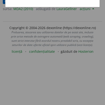
corectat(ă)
sursa:
MDA2 (2010)
adăugată de
LauraGellner
acțiuni
Copyright © 2004-2026 dexonline (https://dexonline.ro)
Preluarea, stocarea sau utilizarea datelor de pe acest site, inclusiv
prin orice metode de extragere automată (web scraping, crawling),
sunt strict interzise fără acordul nostru prealabil scris, cu excepția
seturilor de date oferite oficial spre utilizare publică (vezi licența).
licență
confidențialitate
găzduit de
Hosterion