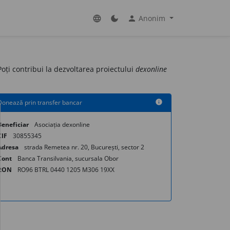
Anonim
language
dark_mode
person
 Poți contribui la dezvoltarea proiectului
dexonline
Donează prin transfer bancar
info
Beneficiar
Asociația dexonline
CIF
30855345
Adresa
strada Remetea nr. 20, București, sector 2
Cont
Banca Transilvania, sucursala Obor
RON
RO96 BTRL 0440 1205 M306 19XX