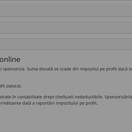
online
 poți sponsoriza. Suma donată se scade din impozitul pe profit dacă s
;
it datorat.
istrate în contabilitate drept cheltuieli nedeductibile. Sponsorizări
mătoarea dată a raportării impozitului pe profit.