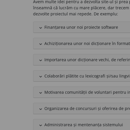
Avem multe idei pentru a dezvolta site-ul și prea
înseamnă că lucrăm cu mare plăcere, dar trece
dezvolte proiectul mai repede. De exemplu:
Finanțarea unor noi proiecte software
expand_less
Achiziționarea unor noi dicționare în format
expand_less
Importarea unor dicționare vechi, de referi
expand_less
Colaborări plătite cu lexicografi și/sau lingvi
expand_less
Motivarea comunității de voluntari pentru i
expand_less
Organizarea de concursuri și oferirea de pr
expand_less
Administrarea și mentenanța sistemului
expand_less