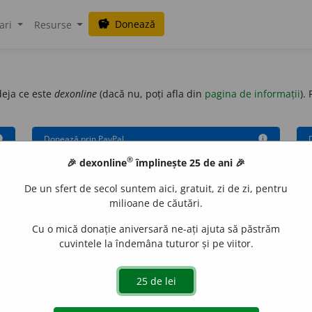
Donează
savings
ari
Resurse
deja ce este
dexonline
(dacă nu, poți afla din
pagina de informații
).
fo
Donează prin PayPal
info
®
🎉 dexonline
împlinește 25 de ani 🎉
De un sfert de secol suntem aici, gratuit, zi de zi, pentru
milioane de căutări.
Cu o mică donație aniversară ne-ați ajuta să păstrăm
cuvintele la îndemâna tuturor și pe viitor.
ozitul pe venit