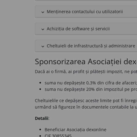
Menținerea contactului cu utilizatorii
expand_less
Achiziția de software și servicii
expand_less
Cheltuieli de infrastructură și administrare
expand_less
Sponsorizarea Asociației dex
Dacă ai o firmă, ai profit și plătești impozit, ne
suma nu depășește 0,3% din cifra de afaceri
suma nu depășește 20% din impozitul pe prof
Cheltuielile ce depășesc aceste limite pot fi înreg
urmând să figureze în documentele contabile la ur
Detalii
:
Beneficiar
Asociația dexonline
CIF
30855345