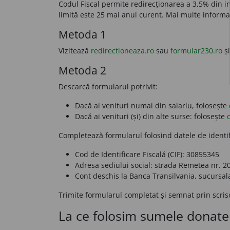
Codul Fiscal permite redirecționarea a 3,5% din im
limită este 25 mai anul curent. Mai multe informaț
Metoda 1
Vizitează
redirectioneaza.ro
sau
formular230.ro
și
Metoda 2
Descarcă formularul potrivit:
Dacă ai venituri numai din salariu, folosește
Dacă ai venituri (și) din alte surse: folosește
Completează formularul folosind datele de identi
Cod de Identificare Fiscală (CIF):
30855345
Adresa sediului social:
strada Remetea nr. 20,
Cont deschis la
Banca Transilvania, sucursal
Trimite formularul completat și semnat prin scri
La ce folosim sumele donate