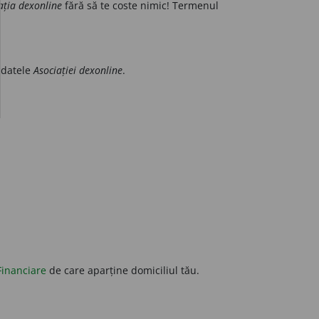
ația dexonline
fără să te coste nimic! Termenul
 datele
Asociației dexonline
.
Financiare
de care aparține domiciliul tău.