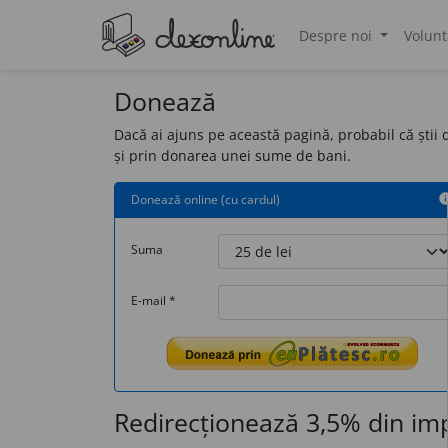
Despre noi
Volunt
®
Donează
Dacă ai ajuns pe această pagină, probabil că știi 
și prin donarea unei sume de bani.
Donează online (cu cardul)
in
Suma
E-mail *
Redirecționează 3,5% din imp