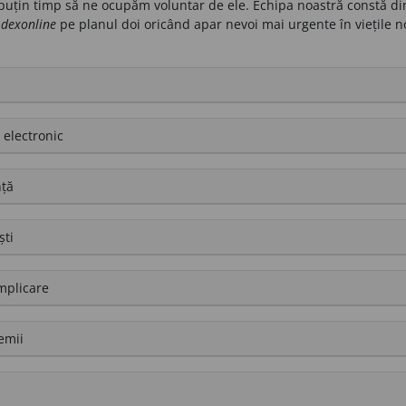
 puțin timp să ne ocupăm voluntar de ele. Echipa noastră constă di
m
dexonline
pe planul doi oricând apar nevoi mai urgente în viețile n
 electronic
nță
ști
mplicare
emii