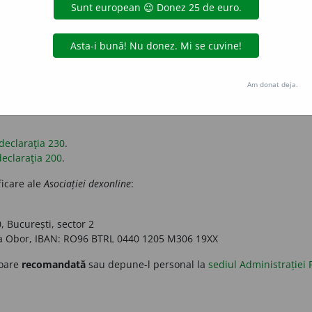
pozitul pe venit datorat pentru anul trecut. Astfel, poți ajuta
Asoci
ii poți găsi
aici
.
 urmează instrucțiunile. Formularele PDF vor fi deja completate cu
Am donat deja.
declaraţia 230
.
declaraţia 200
.
ficare ale
Asociației dexonline
:
 București, sector 2
a Obor
, IBAN:
RO96 BTRL 0440 1205 M306 19XX
soare
recomandată
sau depune-l personal la
sediul Administrației 