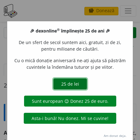
Donează
savings
®
®
🎉 dexonline
împlinește 25 de ani 🎉
caută
clear
search
De un sfert de secol suntem aici, gratuit, zi de zi,
opțiuni
pentru milioane de căutări.
Cu o mică donație aniversară ne-ați ajuta să păstrăm
cuvintele la îndemâna tuturor și pe viitor.
pronunție
(2)
volume_up
definiții (2)
declinări
2 definiții pentru
Azore
Explicative DEX
Azore (Insule)
pl. grup de insule în Oceanul Atlantic,
Am donat deja.