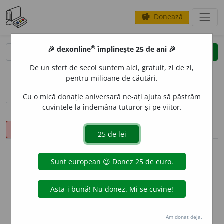
Donează
savings
®
®
🎉 dexonline
împlinește 25 de ani 🎉
caută
clear
search
De un sfert de secol suntem aici, gratuit, zi de zi,
opțiuni
pentru milioane de căutări.
Cu o mică donație aniversară ne-ați ajuta să păstrăm
cuvintele la îndemâna tuturor și pe viitor.
sinteza definițiilor (1)
definiții (7)
declinări
pronunție
(50)
volume_up
info
Aceste definiții sunt compilate de
echipa dexonline. Definițiile
originale se află pe fila
definiții
.
info
Puteți reordona filele pe pagina de
preferințe
.
Am donat deja.
ascunde