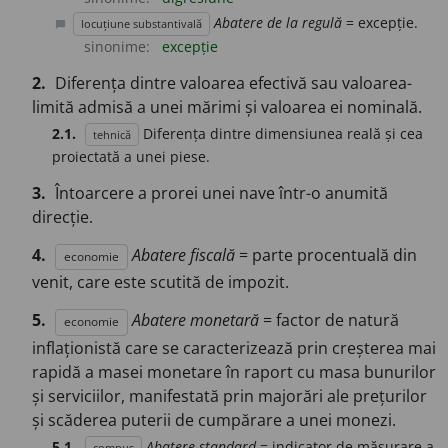
Abatere de la regulă
= excepție.
locuțiune substantivală
chat_bubble
sinonime:
excepție
2.
Diferența dintre valoarea efectivă sau valoarea-
limită admisă a unei mărimi și valoarea ei nominală.
2.1.
Diferența dintre dimensiunea reală și cea
tehnică
proiectată a unei piese.
3.
Întoarcere a prorei unei nave într-o anumită
direcție.
4.
Abatere fiscală
= parte procentuală din
economie
venit, care este scutită de impozit.
5.
Abatere monetară
= factor de natură
economie
inflaționistă care se caracterizează prin creșterea mai
rapidă a masei monetare în raport cu masa bunurilor
și serviciilor, manifestată prin majorări ale prețurilor
și scăderea puterii de cumpărare a unei monezi.
5.1.
Abatere-standard
= indicator de măsurare a
compus