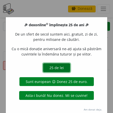
Donează
savings
®
®
🎉 dexonline
împlinește 25 de ani 🎉
caută
clear
search
De un sfert de secol suntem aici, gratuit, zi de zi,
opțiuni
pentru milioane de căutări.
Cu o mică donație aniversară ne-ați ajuta să păstrăm
cuvintele la îndemâna tuturor și pe viitor.
sinteza definițiilor (1)
definiții (25)
declinări
pronunție
(16)
volume_up
info
Aceste definiții sunt compilate de
echipa dexonline. Definițiile
originale se află pe fila
definiții
.
info
Puteți reordona filele pe pagina de
preferințe
.
Am donat deja.
ascunde