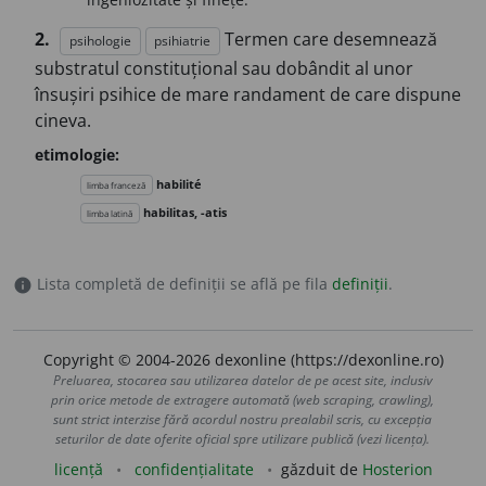
2.
Termen care desemnează
psihologie
psihiatrie
substratul constituțional sau dobândit al unor
însușiri psihice de mare randament de care dispune
cineva.
etimologie:
habilité
limba franceză
habilitas, -atis
limba latină
Lista completă de definiții se află pe fila
definiții
.
info
Copyright © 2004-2026 dexonline (https://dexonline.ro)
Preluarea, stocarea sau utilizarea datelor de pe acest site, inclusiv
prin orice metode de extragere automată (web scraping, crawling),
sunt strict interzise fără acordul nostru prealabil scris, cu excepția
seturilor de date oferite oficial spre utilizare publică (vezi licența).
licență
confidențialitate
găzduit de
Hosterion