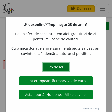
Donează
savings
®
®
🎉 dexonline
împlinește 25 de ani 🎉
caută
clear
search
De un sfert de secol suntem aici, gratuit, zi de zi,
opțiuni
pentru milioane de căutări.
Cu o mică donație aniversară ne-ați ajuta să păstrăm
cuvintele la îndemâna tuturor și pe viitor.
sinteza definițiilor (1)
definiții (20)
declinări
pronunție
(50)
volume_up
info
Aceste definiții sunt compilate de
echipa dexonline. Definițiile
originale se află pe fila
definiții
.
info
Puteți reordona filele pe pagina de
preferințe
.
Am donat deja.
ascunde