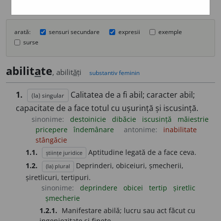
arată:
sensuri secundare
expresii
exemple
surse
abilit
a
te
, abilit
ă
ți
substantiv feminin
1.
Calitatea de a fi abil; caracter abil;
(la) singular
capacitate de a face totul cu ușurință și iscusință.
sinonime:
destoinicie
dibăcie
iscusință
măiestrie
pricepere
îndemânare
antonime:
inabilitate
stângăcie
1.1.
Aptitudine legată de a face ceva.
științe juridice
1.2.
Deprinderi, obiceiuri, șmecherii,
(la) plural
șiretlicuri, tertipuri.
sinonime:
deprindere
obicei
tertip
șiretlic
șmecherie
1.2.1.
Manifestare abilă; lucru sau act făcut cu
ingeniozitate și finețe.