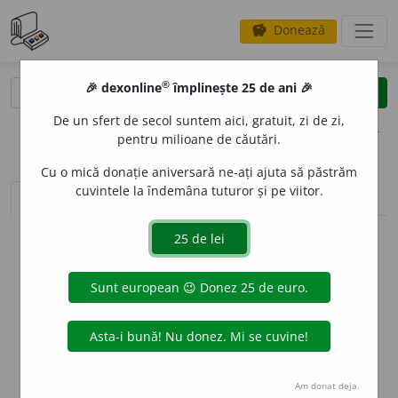
Donează
savings
®
®
🎉 dexonline
împlinește 25 de ani 🎉
caută
clear
search
De un sfert de secol suntem aici, gratuit, zi de zi,
opțiuni
pentru milioane de căutări.
Cu o mică donație aniversară ne-ați ajuta să păstrăm
cuvintele la îndemâna tuturor și pe viitor.
sinteza definițiilor (1)
definiții (2)
declinări
info
Aceste definiții sunt compilate de
echipa dexonline. Definițiile
originale se află pe fila
definiții
.
info
Puteți reordona filele pe pagina de
preferințe
.
ascunde
Am donat deja.