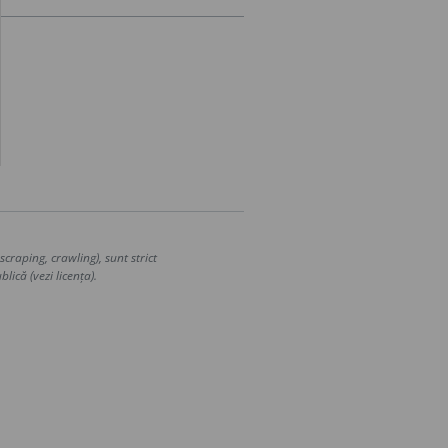
craping, crawling), sunt strict
lică (vezi licența).