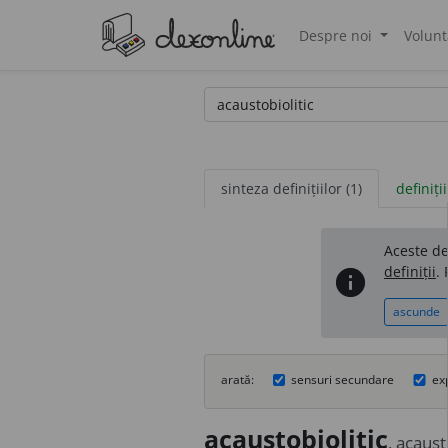
Despre noi
Volunt
®
sinteza definițiilor (1)
definiții
Aceste def
definiții
.
info
ascunde
arată:
sensuri secundare
ex
acaustobiol
i
tic
, acaust