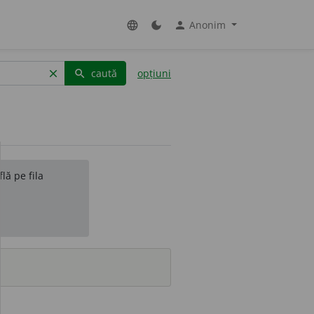
Anonim
language
dark_mode
person
caută
opțiuni
clear
search
lă pe fila