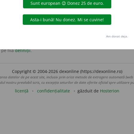
tobiolit.
Am donat deja.
 pe fila
definiții
.
Copyright © 2004-2026 dexonline (https://dexonline.ro)
area datelor de pe acest site, inclusiv prin orice metode de extragere automată (web s
dul nostru prealabil scris, cu excepția seturilor de date oferite oficial spre utilizare pub
licență
confidențialitate
găzduit de
Hosterion