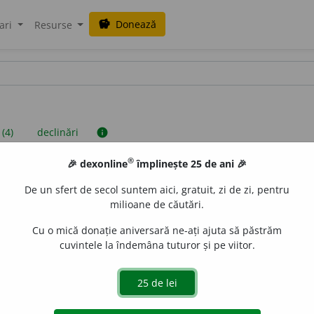
Donează
savings
ari
Resurse
 (4)
declinări
info
®
🎉 dexonline
împlinește 25 de ani 🎉
iniții sunt compilate de echipa dexonline. Definițiile originale se af
De un sfert de secol suntem aici, gratuit, zi de zi, pentru
 Puteți reordona filele pe pagina de
preferințe
.
milioane de căutări.
Cu o mică donație aniversară ne-ați ajuta să păstrăm
cuvintele la îndemâna tuturor și pe viitor.
presii
exemple
surse
obiol
i
tică
adjectiv