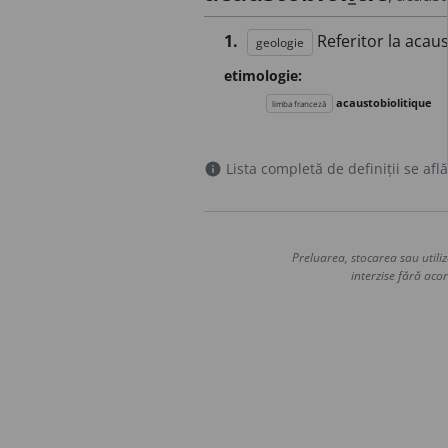
1.
Referitor la acaus
geologie
etimologie:
acaustobiolitique
limba franceză
Lista completă de definiții se află
info
Preluarea, stocarea sau utiliz
interzise fără acor