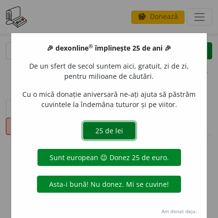
Donează
savings
®
®
🎉 dexonline
împlinește 25 de ani 🎉
caută
clear
search
De un sfert de secol suntem aici, gratuit, zi de zi,
opțiuni
pentru milioane de căutări.
Cu o mică donație aniversară ne-ați ajuta să păstrăm
cuvintele la îndemâna tuturor și pe viitor.
sinteza definițiilor (1)
definiții (9)
declinări
pronunție
(2)
volume_up
info
Aceste definiții sunt compilate de
echipa dexonline. Definițiile
originale se află pe fila
definiții
.
info
Puteți reordona filele pe pagina de
preferințe
.
Am donat deja.
ascunde