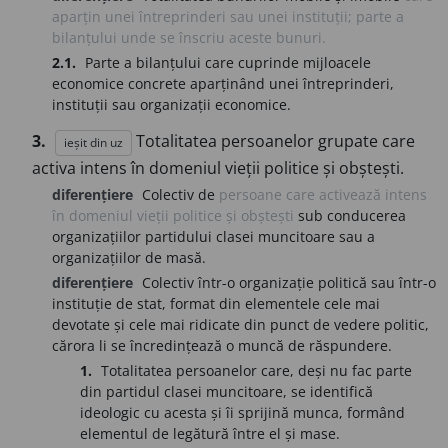
aparțin unei întreprinderi sau unei instituții; parte a
bilanțului unde se înscriu aceste bunuri.
2.1.
Parte a bilanțului care cuprinde mijloacele
economice concrete aparținând unei întreprinderi,
instituții sau organizații economice.
3.
Totalitatea persoanelor grupate care
ieșit din uz
activa intens în domeniul vieții politice și obștești.
diferențiere
Colectiv de
persoane care activează intens
în domeniul vieții politice și obștești
sub conducerea
organizațiilor partidului clasei muncitoare sau a
organizațiilor de masă.
diferențiere
Colectiv într-o organizație politică sau într-o
instituție de stat, format din elementele cele mai
devotate și cele mai ridicate din punct de vedere politic,
cărora li se încredințează o muncă de răspundere.
1.
Totalitatea persoanelor care, deși nu fac parte
din partidul clasei muncitoare, se identifică
ideologic cu acesta și îi sprijină munca, formând
elementul de legătură între el și mase.