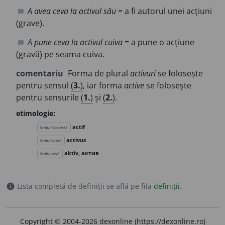
A avea ceva la activul său
= a fi autorul unei acțiuni
chat_bubble
(grave).
A pune ceva la activul cuiva
= a pune o acțiune
chat_bubble
(gravă) pe seama cuiva.
comentariu
Forma de plural
activuri
se folosește
pentru sensul
(
3.
)
, iar forma
active
se folosește
pentru sensurile
(
1.
)
și
(
2.
)
.
etimologie:
actif
limba franceză
activus
limba latină
aktiv, актив
limba rusă
Lista completă de definiții se află pe fila
definiții
.
info
Copyright © 2004-2026 dexonline (https://dexonline.ro)