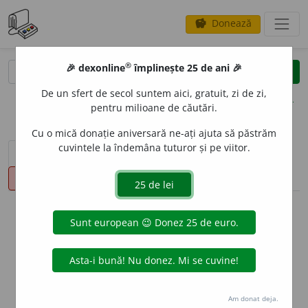
Donează
savings
®
®
🎉 dexonline
împlinește 25 de ani 🎉
caută
clear
search
De un sfert de secol suntem aici, gratuit, zi de zi,
opțiuni
pentru milioane de căutări.
Cu o mică donație aniversară ne-ați ajuta să păstrăm
cuvintele la îndemâna tuturor și pe viitor.
sinteza definițiilor (1)
definiții (19)
declinări
pronunție
(50)
volume_up
info
Aceste definiții sunt compilate de
echipa dexonline. Definițiile
originale se află pe fila
definiții
.
info
Puteți reordona filele pe pagina de
preferințe
.
Am donat deja.
ascunde