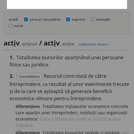
arată:
sensuri secundare
expresii
exemple
surse
act
i
v
/ act
i
v
, act
i
vuri
, act
i
ve
substantiv neutru
1.
Totalitatea bunurilor aparținând unei persoane
fizice sau juridice.
2.
Resursă controlată de către
contabilitate
întreprindere, ca rezultat al unor evenimente trecute
și de la care se așteaptă să genereze beneficii
economice viitoare pentru întreprindere.
diferențiere
Totalitatea mijloacelor economice concrete
care aparțin unei întreprinderi, instituții sau organizații
economice;
parte a bilanțului unde se înscriu aceste
mijloace.
diferențiere
Totalitatea bunurilor mobile și imobile
care