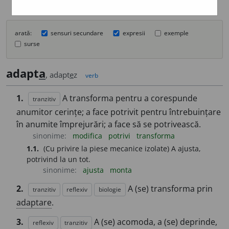
arată:
sensuri secundare
expresii
exemple
surse
adapt
a
, adapt
e
z
verb
1.
A transforma pentru a corespunde
tranzitiv
anumitor cerințe; a face potrivit pentru întrebuințare
în anumite împrejurări; a face să se potrivească.
sinonime:
modifica
potrivi
transforma
1.1.
(Cu privire la piese mecanice izolate) A ajusta,
potrivind la un tot.
sinonime:
ajusta
monta
2.
A (se) transforma prin
tranzitiv
reflexiv
biologie
adaptare
.
3.
A (se) acomoda, a (se) deprinde,
reflexiv
tranzitiv