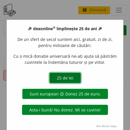
Donează
savings
®
®
🎉 dexonline
împlinește 25 de ani 🎉
caută
clear
search
De un sfert de secol suntem aici, gratuit, zi de zi,
opțiuni
pentru milioane de căutări.
Cu o mică donație aniversară ne-ați ajuta să păstrăm
cuvintele la îndemâna tuturor și pe viitor.
sinteza definițiilor (1)
definiții (17)
conjugări
pronunție
(49)
volume_up
info
Aceste definiții sunt compilate de
echipa dexonline. Definițiile
originale se află pe fila
definiții
.
info
Puteți reordona filele pe pagina de
preferințe
.
Am donat deja.
ascunde