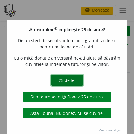
Donează
savings
®
®
🎉 dexonline
împlinește 25 de ani 🎉
caută
clear
search
De un sfert de secol suntem aici, gratuit, zi de zi,
opțiuni
pentru milioane de căutări.
Cu o mică donație aniversară ne-ați ajuta să păstrăm
cuvintele la îndemâna tuturor și pe viitor.
sinteza definițiilor (1)
definiții (9)
declinări
info
Aceste definiții sunt compilate de
echipa dexonline. Definițiile
originale se află pe fila
definiții
.
info
Puteți reordona filele pe pagina de
preferințe
.
ascunde
Am donat deja.