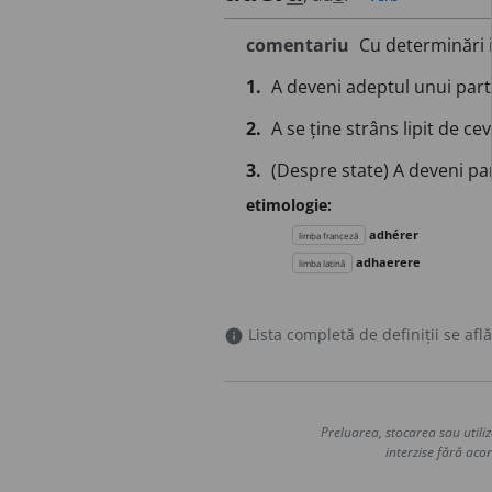
comentariu
Cu determinări i
1.
A deveni adeptul unui partid
2.
A se ține strâns lipit de cev
3.
(Despre state) A deveni par
etimologie:
adhérer
limba franceză
adhaerere
limba latină
Lista completă de definiții se află
info
Preluarea, stocarea sau utiliz
interzise fără acor