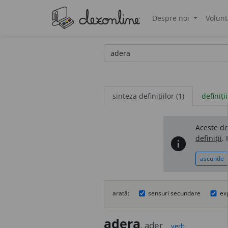
Despre noi
Volunt
®
sinteza definițiilor (1)
definiții
Aceste def
definiții
.
info
ascunde
arată:
sensuri secundare
ex
ader
a
, ad
e
r
verb