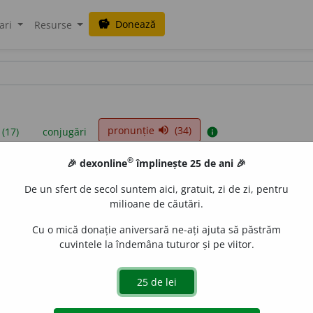
Donează
savings
ari
Resurse
pronunție
(34)
volume_up
 (17)
conjugări
info
®
🎉 dexonline
împlinește 25 de ani 🎉
iniții sunt compilate de echipa dexonline. Definițiile originale se af
De un sfert de secol suntem aici, gratuit, zi de zi, pentru
 Puteți reordona filele pe pagina de
preferințe
.
milioane de căutări.
Cu o mică donație aniversară ne-ați ajuta să păstrăm
cuvintele la îndemâna tuturor și pe viitor.
presii
exemple
surse