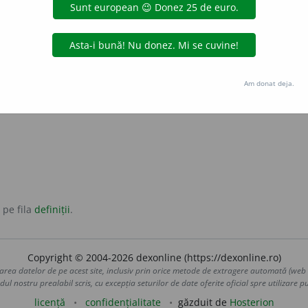
ntroduse prin prepoziție „la”.
, al unei mișcări, al unei ideologii, al unei acțiuni, cunoscân
a.
Am donat deja.
te la un tratat.
 pe fila
definiții
.
Copyright © 2004-2026 dexonline (https://dexonline.ro)
area datelor de pe acest site, inclusiv prin orice metode de extragere automată (web s
dul nostru prealabil scris, cu excepția seturilor de date oferite oficial spre utilizare pub
licență
confidențialitate
găzduit de
Hosterion