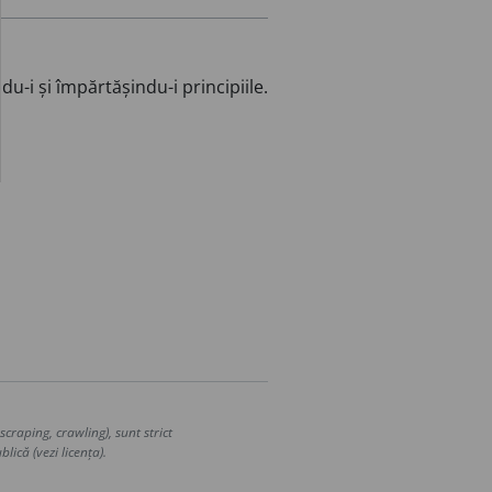
du-i și împărtășindu-i principiile.
craping, crawling), sunt strict
lică (vezi licența).