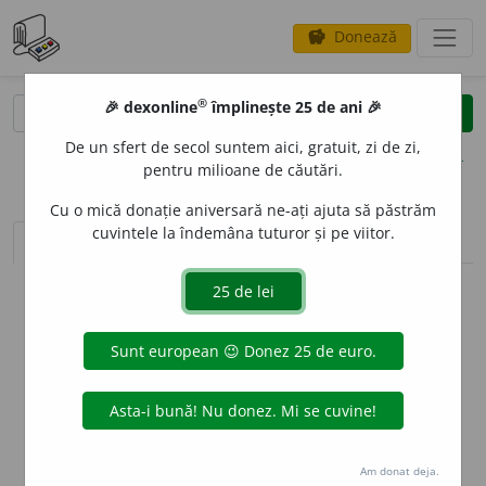
Donează
savings
®
®
🎉 dexonline
împlinește 25 de ani 🎉
caută
clear
search
De un sfert de secol suntem aici, gratuit, zi de zi,
opțiuni
pentru milioane de căutări.
Cu o mică donație aniversară ne-ați ajuta să păstrăm
cuvintele la îndemâna tuturor și pe viitor.
sinteza definițiilor (1)
definiții (1)
conjugări
info
Aceste definiții sunt compilate de
echipa dexonline. Definițiile
originale se află pe fila
definiții
.
info
Puteți reordona filele pe pagina de
preferințe
.
ascunde
Am donat deja.