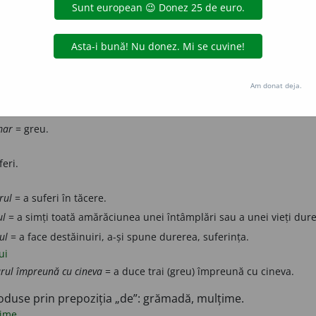
 tristețe.
az
suferință
tristețe
ie) Vai!
Am donat deja.
mar
= jalnic.
mar
= greu.
eri.
rul
= a suferi în tăcere.
ul
= a simți toată amărăciunea unei întâmplări sau a unei vieți dur
ul
= a face destăinuiri, a-și spune durerea, suferința.
ui
rul împreună cu cineva
= a duce trai (greu) împreună cu cineva.
oduse prin prepoziția „de”: grămadă, mulțime.
ime