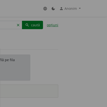
Anonim
language
dark_mode
person
caută
opțiuni
clear
search
lă pe fila