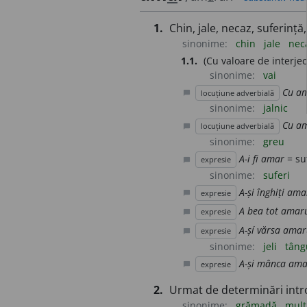
1.
Chin, jale, necaz, suferință,
sinonime:
chin
jale
nec
1.1.
(Cu valoare de interjecț
sinonime:
vai
Cu a
locuțiune adverbială
chat_bubble
sinonime:
jalnic
Cu a
locuțiune adverbială
chat_bubble
sinonime:
greu
A-i fi amar
= suf
expresie
chat_bubble
sinonime:
suferi
A-și înghiți ama
expresie
chat_bubble
A bea tot amar
expresie
chat_bubble
A-șí vărsa amar
expresie
chat_bubble
sinonime:
jeli
tâng
A-și mânca ama
expresie
chat_bubble
2.
Urmat de determinări intr
sinonime:
grămadă
mulț