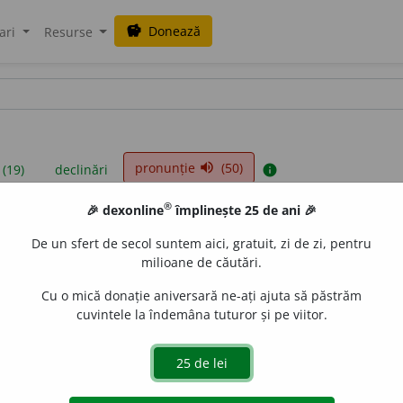
Donează
savings
ari
Resurse
pronunție
(50)
volume_up
 (19)
declinări
info
®
🎉 dexonline
împlinește 25 de ani 🎉
iniții sunt compilate de echipa dexonline. Definițiile originale se af
De un sfert de secol suntem aici, gratuit, zi de zi, pentru
 Puteți reordona filele pe pagina de
preferințe
.
milioane de căutări.
Cu o mică donație aniversară ne-ați ajuta să păstrăm
cuvintele la îndemâna tuturor și pe viitor.
presii
exemple
surse
tru