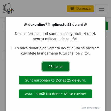
Donează
savings
®
®
🎉 dexonline
împlinește 25 de ani 🎉
caută
clear
search
De un sfert de secol suntem aici, gratuit, zi de zi,
opțiuni
pentru milioane de căutări.
Cu o mică donație aniversară ne-ați ajuta să păstrăm
cuvintele la îndemâna tuturor și pe viitor.
sinteza definițiilor (1)
definiții (2)
declinări
info
Aceste definiții sunt compilate de
echipa dexonline. Definițiile
originale se află pe fila
definiții
.
info
Puteți reordona filele pe pagina de
preferințe
.
ascunde
Am donat deja.