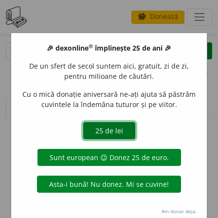
Donează
savings
®
®
🎉 dexonline
împlinește 25 de ani 🎉
caută
clear
search
De un sfert de secol suntem aici, gratuit, zi de zi,
opțiuni
pentru milioane de căutări.
Cu o mică donație aniversară ne-ați ajuta să păstrăm
cuvintele la îndemâna tuturor și pe viitor.
sinteza definițiilor (1)
definiții (4)
declinări
info
Aceste definiții sunt compilate de
echipa dexonline. Definițiile
originale se află pe fila
definiții
.
info
Puteți reordona filele pe pagina de
preferințe
.
ascunde
Am donat deja.