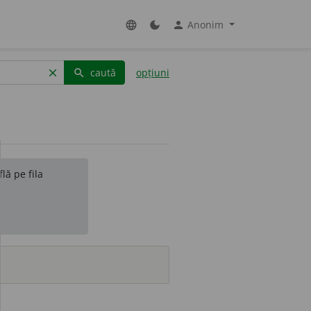
Anonim
language
dark_mode
person
caută
opțiuni
clear
search
lă pe fila