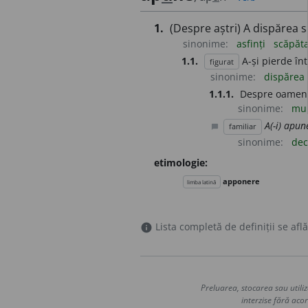
1.
(Despre aștri) A dispărea s
sinonime:
asfinți
scăpăt
1.1.
A-și pierde în
figurat
sinonime:
dispărea
1.1.1.
Despre oameni
sinonime:
mur
A(-i) apun
familiar
chat_bubble
sinonime:
de
etimologie:
apponere
limba latină
Lista completă de definiții se află
info
Preluarea, stocarea sau utiliz
interzise fără acor