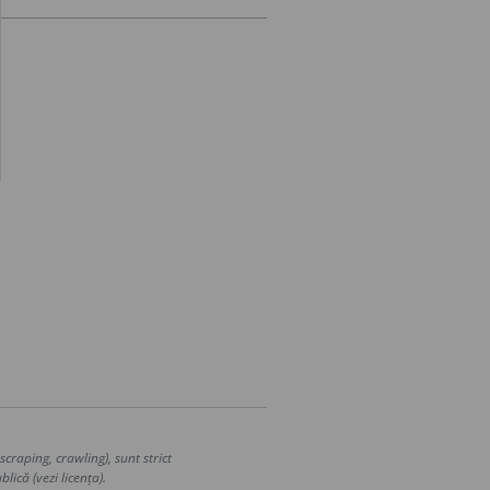
craping, crawling), sunt strict
lică (vezi licența).