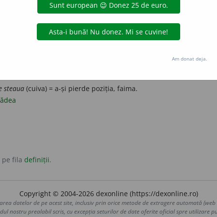
ub orizont.
a
antonime:
răsări
treaga strălucire, putere, faimă etc., a dispărea pentru totdeauna.
pieri
Am donat deja.
: muri.
i
e steaua
(cuiva) = a-și pierde poziția, faima.
cădea
 pe fila
definiții
.
Copyright © 2004-2026 dexonline (https://dexonline.ro)
area datelor de pe acest site, inclusiv prin orice metode de extragere automată (web s
dul nostru prealabil scris, cu excepția seturilor de date oferite oficial spre utilizare pub