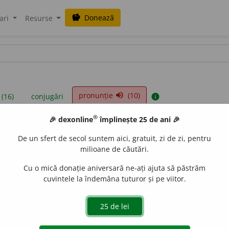
Donează
savings
ari
Resurse
pronunție
(10)
volume_up
 (16)
conjugări
info
®
🎉 dexonline
împlinește 25 de ani 🎉
iniții sunt compilate de echipa dexonline. Definițiile originale se af
De un sfert de secol suntem aici, gratuit, zi de zi, pentru
 Puteți reordona filele pe pagina de
preferințe
.
milioane de căutări.
Cu o mică donație aniversară ne-ați ajuta să păstrăm
cuvintele la îndemâna tuturor și pe viitor.
presii
exemple
surse