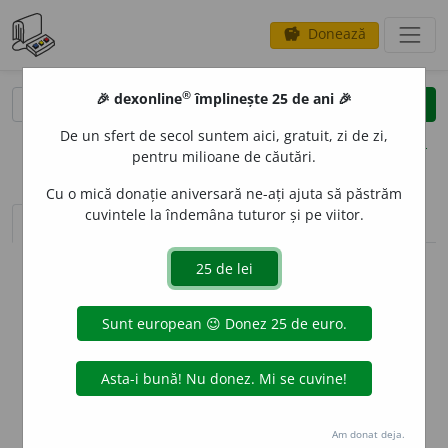
Donează
savings
®
®
🎉 dexonline
împlinește 25 de ani 🎉
caută
clear
search
De un sfert de secol suntem aici, gratuit, zi de zi,
opțiuni
pentru milioane de căutări.
Cu o mică donație aniversară ne-ați ajuta să păstrăm
cuvintele la îndemâna tuturor și pe viitor.
sinteza definițiilor (1)
definiții (16)
declinări
info
Aceste definiții sunt compilate de
echipa dexonline. Definițiile
originale se află pe fila
definiții
.
info
Puteți reordona filele pe pagina de
preferințe
.
ascunde
Am donat deja.