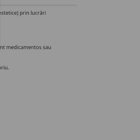
tetice) prin lucrări
ament medicamentos sau
oriu.