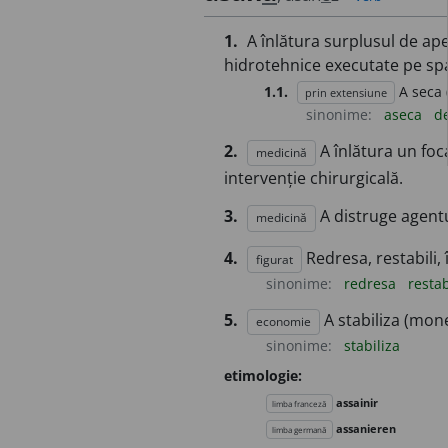
1.
A înlătura surplusul de ape
hidrotehnice executate pe spaț
1.1.
A seca 
prin extensiune
sinonime:
aseca
d
2.
A înlătura un fo
medicină
intervenție chirurgicală.
3.
A distruge agentul
medicină
4.
Redresa, restabili,
figurat
sinonime:
redresa
restab
5.
A stabiliza (mon
economie
sinonime:
stabiliza
etimologie:
assainir
limba franceză
assanieren
limba germană