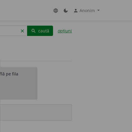
Anonim
language
dark_mode
person
caută
opțiuni
clear
search
lă pe fila