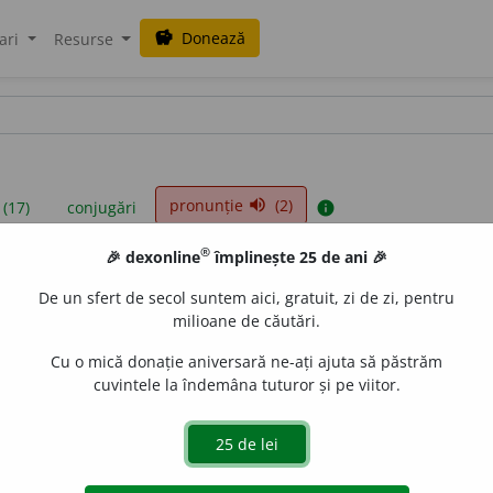
Donează
savings
ari
Resurse
pronunție
(2)
volume_up
 (17)
conjugări
info
®
🎉 dexonline
împlinește 25 de ani 🎉
iniții sunt compilate de echipa dexonline. Definițiile originale se af
De un sfert de secol suntem aici, gratuit, zi de zi, pentru
 Puteți reordona filele pe pagina de
preferințe
.
milioane de căutări.
Cu o mică donație aniversară ne-ați ajuta să păstrăm
cuvintele la îndemâna tuturor și pe viitor.
presii
exemple
surse