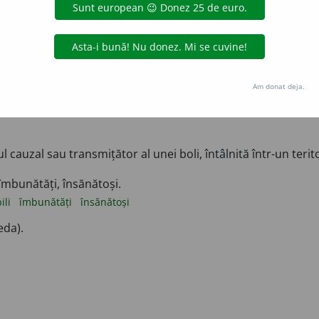
 dintr-o regiune (cu scopuri economice, de salubritate sau es
ii întinse.
(o apă stătătoare).
eseca
scurge
seca
usca
Am donat deja.
car de infecție (dentar, amigdalian, apendicular) prin trat
 cauzal sau transmițător al unei boli, întâlnită într-un terit
 îmbunătăți, însănătoși.
ili
îmbunătăți
însănătoși
eda).