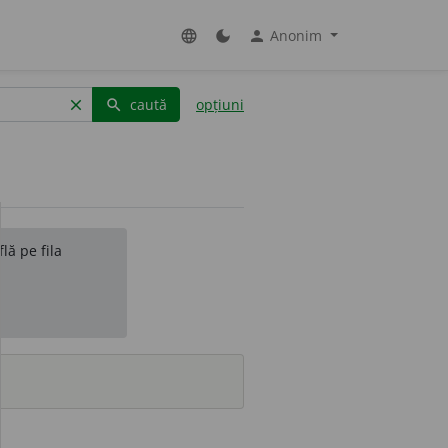
Anonim
language
dark_mode
person
caută
opțiuni
clear
search
lă pe fila