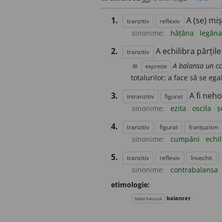
1.
A (se) miș
tranzitiv
reflexiv
sinonime:
hâțâna
legăn
2.
A echilibra părțil
tranzitiv
A balansa un c
expresie
chat_bubble
totalurilor; a face să se ega
3.
A fi neho
intranzitiv
figurat
sinonime:
ezita
oscila
ș
4.
tranzitiv
figurat
franțuzism
sinonime:
cumpăni
echil
5.
tranzitiv
reflexiv
învechit
sinonime:
contrabalansa
etimologie:
balancer
limba franceză