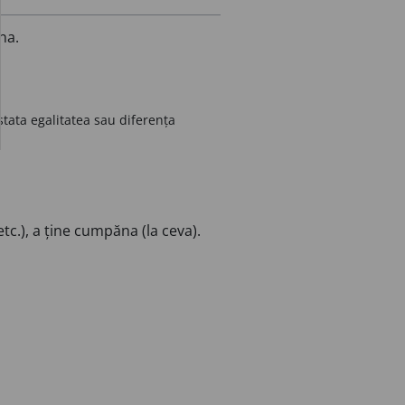
âna.
tata egalitatea sau diferența
etc.), a ține cumpăna (la ceva).