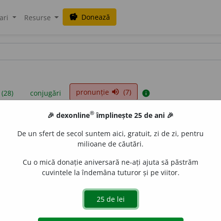
Donează
savings
ari
Resurse
pronunție
(7)
volume_up
 (28)
conjugări
info
®
🎉 dexonline
împlinește 25 de ani 🎉
iniții sunt compilate de echipa dexonline. Definițiile originale se af
De un sfert de secol suntem aici, gratuit, zi de zi, pentru
 Puteți reordona filele pe pagina de
preferințe
.
milioane de căutări.
Cu o mică donație aniversară ne-ați ajuta să păstrăm
cuvintele la îndemâna tuturor și pe viitor.
presii
exemple
surse