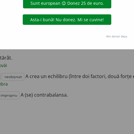
ca când într-o parte, când într-alta; a (se) legăna, a (se) hâț
a
oscila
pendula
e unei
balanțe
, ale unui cont etc.
Am donat deja.
ont
= a compara sumele din debitul și creditul unui cont spre a cons
leze debitul cu creditul.
tărât.
ovăi
A crea un echilibru (între doi factori, două forțe 
neobișnuit
ibra
A (se) contrabalansa.
impropriu