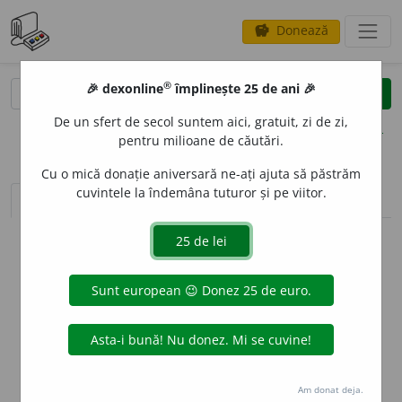
Donează
savings
®
®
🎉 dexonline
împlinește 25 de ani 🎉
caută
clear
search
De un sfert de secol suntem aici, gratuit, zi de zi,
opțiuni
pentru milioane de căutări.
Cu o mică donație aniversară ne-ați ajuta să păstrăm
cuvintele la îndemâna tuturor și pe viitor.
sinteza definițiilor (1)
definiții (15)
declinări
info
Aceste definiții sunt compilate de
echipa dexonline. Definițiile
originale se află pe fila
definiții
.
info
Puteți reordona filele pe pagina de
preferințe
.
ascunde
Am donat deja.