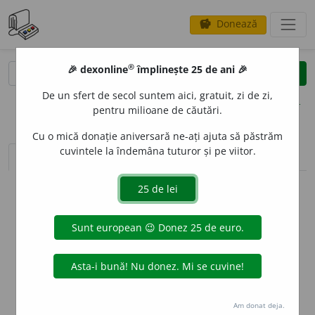
Donează
savings
®
®
🎉 dexonline
împlinește 25 de ani 🎉
caută
clear
search
De un sfert de secol suntem aici, gratuit, zi de zi,
opțiuni
pentru milioane de căutări.
Cu o mică donație aniversară ne-ați ajuta să păstrăm
cuvintele la îndemâna tuturor și pe viitor.
sinteza definițiilor (1)
definiții (5)
declinări
info
Aceste definiții sunt compilate de
echipa dexonline. Definițiile
originale se află pe fila
definiții
.
info
Puteți reordona filele pe pagina de
preferințe
.
ascunde
Am donat deja.