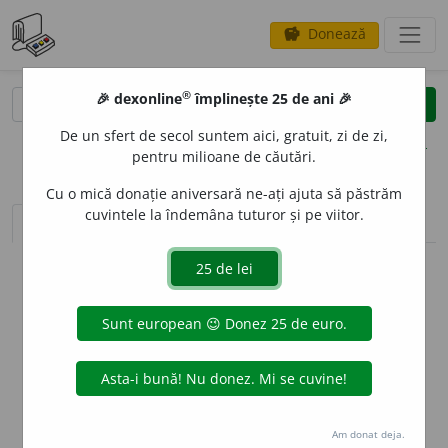
Donează
savings
®
®
🎉 dexonline
împlinește 25 de ani 🎉
caută
clear
search
De un sfert de secol suntem aici, gratuit, zi de zi,
opțiuni
pentru milioane de căutări.
Cu o mică donație aniversară ne-ați ajuta să păstrăm
cuvintele la îndemâna tuturor și pe viitor.
sinteza definițiilor (1)
definiții (29)
conjugări
info
Aceste definiții sunt compilate de
echipa dexonline. Definițiile
originale se află pe fila
definiții
.
info
Puteți reordona filele pe pagina de
preferințe
.
ascunde
Am donat deja.