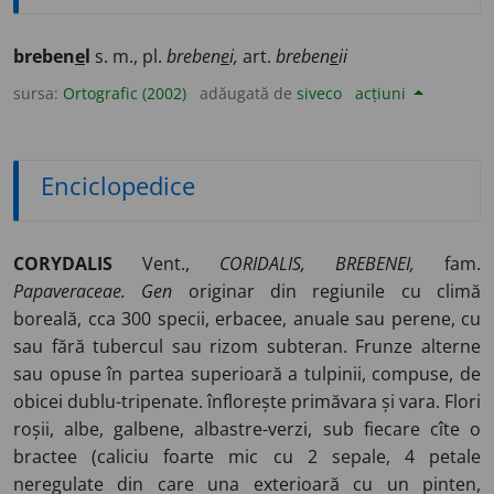
breben
e
l
s. m., pl.
breben
e
i,
art.
breben
e
ii
sursa:
Ortografic (2002)
adăugată de
siveco
acțiuni
Enciclopedice
CORYDALIS
Vent.,
CORIDALIS, BREBENEI,
fam.
Papaveraceae. Gen
originar din regiunile cu climă
boreală, cca 300 specii, erbacee, anuale sau perene, cu
sau fără tubercul sau rizom subteran. Frunze alterne
sau opuse în partea superioară a tulpinii, compuse, de
obicei dublu-tripenate. înflorește primăvara și vara. Flori
roșii, albe, galbene, albastre-verzi, sub fiecare cîte o
bractee (caliciu foarte mic cu 2 sepale, 4 petale
neregulate din care una exterioară cu un pinten,