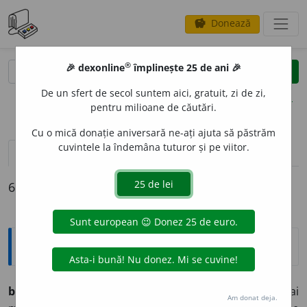
Donează
savings
®
®
🎉 dexonline
împlinește 25 de ani 🎉
caută
clear
search
De un sfert de secol suntem aici, gratuit, zi de zi,
opțiuni
pentru milioane de căutări.
Cu o mică donație aniversară ne-ați ajuta să păstrăm
cuvintele la îndemâna tuturor și pe viitor.
definiții (6)
declinări
6 definiții pentru
Corydalis (gen de plante)
Explicative DEX
breben
e
l
s.m. (bot.; reg.; mai ales la pl.)
Numele mai
Am donat deja.