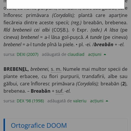
multor specii de plante erbacee perene, cu frunzele
ovale, cu florile purpurii, trandafirii, albe sau gălbui, care
înfloresc primăvara
(Corydalis);
plantă care aparține
fiecăreia dintre aceste specii;
(reg.)
breabăn, brebenea.
Rîd brebeneii cei albi
(COȘB.). ◊ Expr.
(adv.) A lăsa
(pe
cineva)
brebenel
= a-l lăsa gol-pușcă.
A tunde
(pe cineva)
brebenel
= a-l tunde pînă la piele. • pl.
-ei.
/
breabăn
+
-el.
sursa:
DEXI (2007)
adăugată de
claudiad
acțiuni
BREBEN
E
L,
brebenei,
s. m.
Numele mai multor specii de
plante erbacee, cu flori purpurii, trandafirii, albe sau
gălbui, care înfloresc primăvara
(Corydalis);
breabăn (
2
),
brebenea. –
Breabăn
+
suf.
-el.
sursa:
DEX '98 (1998)
adăugată de
valeriu
acțiuni
Ortografice DOOM