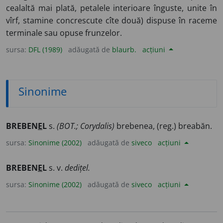
cealaltă mai plată, petalele interioare înguste, unite în
vîrf, stamine concrescute cîte două) dispuse în raceme
terminale sau opuse frunzelor.
sursa:
DFL (1989)
adăugată de
blaurb.
acțiuni
Sinonime
BREBEN
E
L
s.
(BOT.; Corydalis)
brebenea, (reg.) breabăn.
sursa:
Sinonime (2002)
adăugată de
siveco
acțiuni
BREBEN
E
L
s. v.
dedițel.
sursa:
Sinonime (2002)
adăugată de
siveco
acțiuni