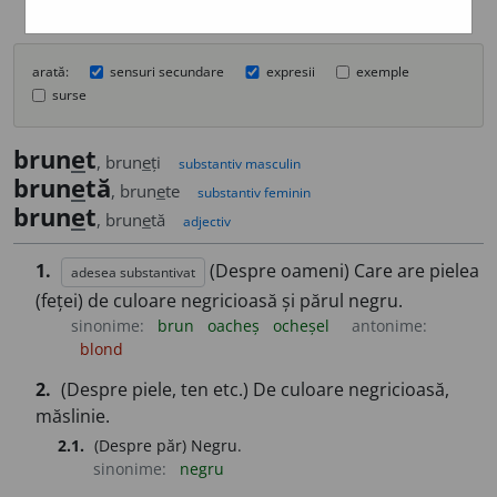
arată:
sensuri secundare
expresii
exemple
surse
brun
e
t
, brun
e
ți
substantiv masculin
brun
e
tă
, brun
e
te
substantiv feminin
brun
e
t
, brun
e
tă
adjectiv
1.
(Despre oameni) Care are pielea
adesea substantivat
(feței) de culoare negricioasă și părul negru.
sinonime:
brun
oacheș
ocheșel
antonime:
blond
2.
(Despre piele, ten etc.) De culoare negricioasă,
măslinie.
2.1.
(Despre păr) Negru.
sinonime:
negru