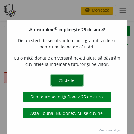
Donează
savings
®
®
🎉 dexonline
împlinește 25 de ani 🎉
caută
clear
search
De un sfert de secol suntem aici, gratuit, zi de zi,
opțiuni
pentru milioane de căutări.
Cu o mică donație aniversară ne-ați ajuta să păstrăm
cuvintele la îndemâna tuturor și pe viitor.
sinteza definițiilor (1)
definiții (14)
declinări
pronunție
(8)
volume_up
info
Aceste definiții sunt compilate de
echipa dexonline. Definițiile
originale se află pe fila
definiții
.
info
Puteți reordona filele pe pagina de
preferințe
.
Am donat deja.
ascunde