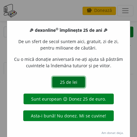
Donează
savings
®
®
🎉 dexonline
împlinește 25 de ani 🎉
caută
clear
search
De un sfert de secol suntem aici, gratuit, zi de zi,
opțiuni
pentru milioane de căutări.
Cu o mică donație aniversară ne-ați ajuta să păstrăm
cuvintele la îndemâna tuturor și pe viitor.
sinteza definițiilor (1)
definiții (3)
declinări
info
Aceste definiții sunt compilate de
echipa dexonline. Definițiile
originale se află pe fila
definiții
.
info
Puteți reordona filele pe pagina de
preferințe
.
ascunde
Am donat deja.