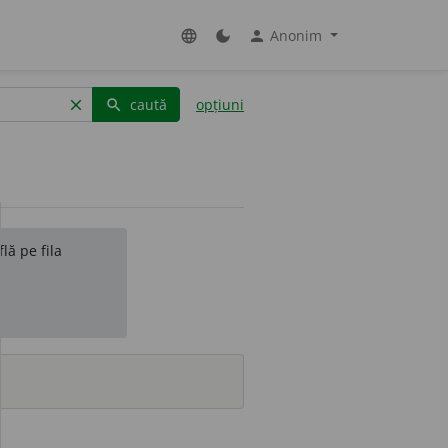
Anonim
language
dark_mode
person
caută
opțiuni
clear
search
lă pe fila