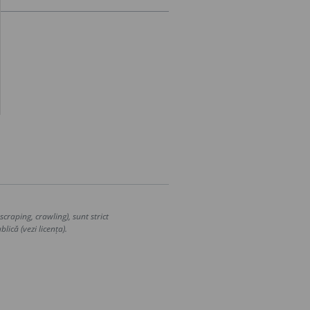
craping, crawling), sunt strict
lică (vezi licența).