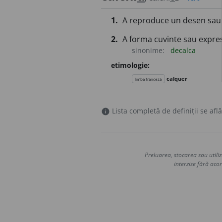
1.
A reproduce un desen sau o 
2.
A forma cuvinte sau expres
sinonime:
decalca
etimologie:
calquer
limba franceză
Lista completă de definiții se află
info
Preluarea, stocarea sau utiliz
interzise fără acor