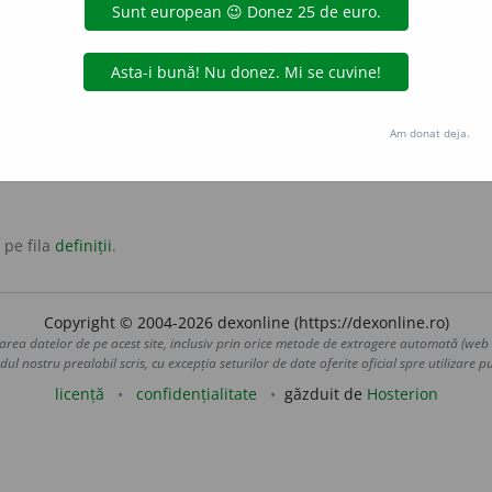
schiță cu ajutorul hârtiei de calc.
ii noi ori a adăuga un sens nou unui cuvânt printr-un
calc
.
Am donat deja.
 pe fila
definiții
.
Copyright © 2004-2026 dexonline (https://dexonline.ro)
area datelor de pe acest site, inclusiv prin orice metode de extragere automată (web s
dul nostru prealabil scris, cu excepția seturilor de date oferite oficial spre utilizare pub
licență
confidențialitate
găzduit de
Hosterion