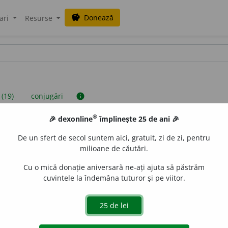
Donează
savings
ari
Resurse
 (19)
conjugări
info
®
🎉 dexonline
împlinește 25 de ani 🎉
iniții sunt compilate de echipa dexonline. Definițiile originale se af
De un sfert de secol suntem aici, gratuit, zi de zi, pentru
 Puteți reordona filele pe pagina de
preferințe
.
milioane de căutări.
Cu o mică donație aniversară ne-ați ajuta să păstrăm
cuvintele la îndemâna tuturor și pe viitor.
presii
exemple
surse