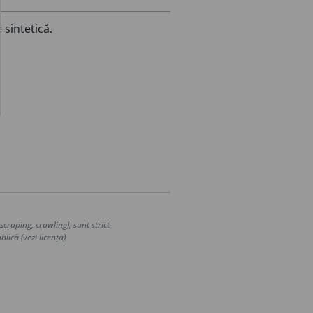
 sintetică.
craping, crawling), sunt strict
lică (vezi licența).