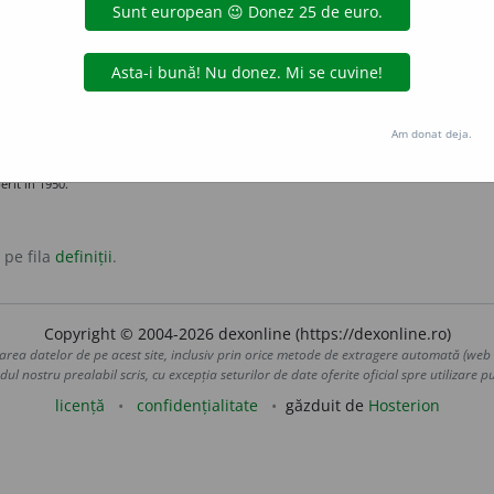
 metalic și radioactiv, din grupa actinidelor, obținut pe cale
Am donat deja.
nium
rit în 1950.
 pe fila
definiții
.
Copyright © 2004-2026 dexonline (https://dexonline.ro)
area datelor de pe acest site, inclusiv prin orice metode de extragere automată (web s
dul nostru prealabil scris, cu excepția seturilor de date oferite oficial spre utilizare pub
licență
confidențialitate
găzduit de
Hosterion