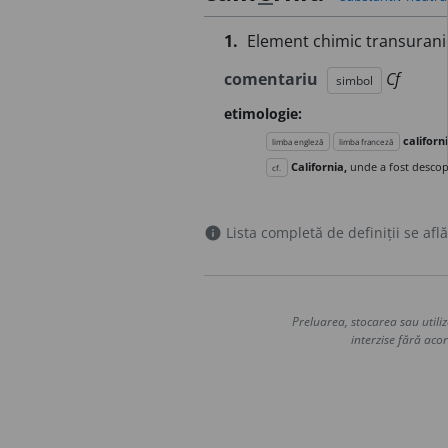
1.
Element chimic transuranic,
comentariu
Cf
simbol
etimologie:
califor
limba engleză
limba franceză
California,
unde a fost descope
cf.
Lista completă de definiții se află
info
Preluarea, stocarea sau utiliz
interzise fără acor