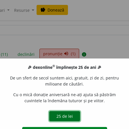
Donează
savings
ari
Resurse
pronunție
(1)
volume_up
 (11)
declinări
info
®
🎉 dexonline
împlinește 25 de ani 🎉
iniții sunt compilate de echipa dexonline. Definițiile originale se af
De un sfert de secol suntem aici, gratuit, zi de zi, pentru
 Puteți reordona filele pe pagina de
preferințe
.
milioane de căutări.
Cu o mică donație aniversară ne-ați ajuta să păstrăm
cuvintele la îndemâna tuturor și pe viitor.
presii
exemple
surse