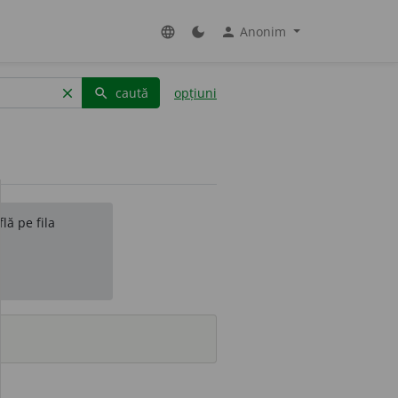
Anonim
language
dark_mode
person
caută
opțiuni
clear
search
lă pe fila