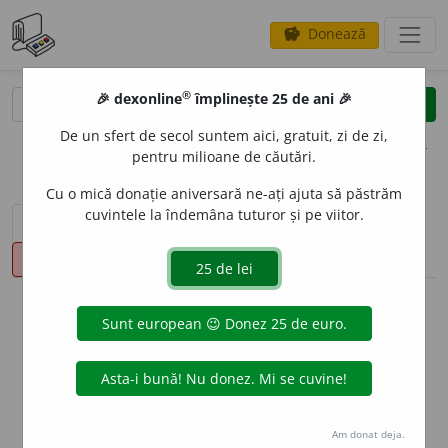
Donează
savings
®
®
🎉 dexonline
împlinește 25 de ani 🎉
caută
clear
search
De un sfert de secol suntem aici, gratuit, zi de zi,
opțiuni
pentru milioane de căutări.
Cu o mică donație aniversară ne-ați ajuta să păstrăm
cuvintele la îndemâna tuturor și pe viitor.
sinteza definițiilor (1)
definiții (18)
declinări
pronunție
(50)
volume_up
info
Aceste definiții sunt compilate de
echipa dexonline. Definițiile
originale se află pe fila
definiții
.
info
Puteți reordona filele pe pagina de
preferințe
.
Am donat deja.
ascunde