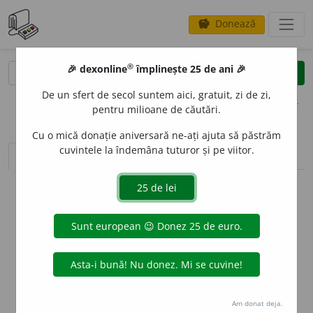
Donează
savings
®
®
🎉 dexonline
împlinește 25 de ani 🎉
caută
clear
search
De un sfert de secol suntem aici, gratuit, zi de zi,
opțiuni
pentru milioane de căutări.
Cu o mică donație aniversară ne-ați ajuta să păstrăm
cuvintele la îndemâna tuturor și pe viitor.
sinteza definițiilor (1)
definiții (13)
declinări
info
Aceste definiții sunt compilate de
echipa dexonline. Definițiile
originale se află pe fila
definiții
.
info
Puteți reordona filele pe pagina de
preferințe
.
ascunde
Am donat deja.