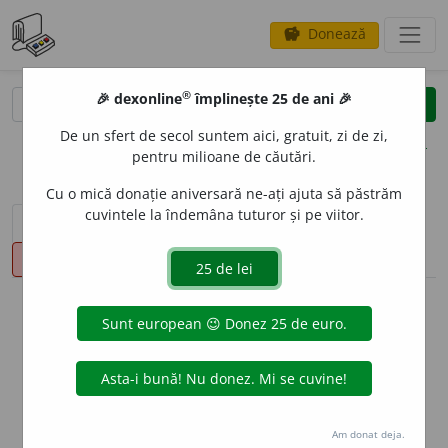
Donează
savings
®
®
🎉 dexonline
împlinește 25 de ani 🎉
caută
clear
search
De un sfert de secol suntem aici, gratuit, zi de zi,
opțiuni
pentru milioane de căutări.
Cu o mică donație aniversară ne-ați ajuta să păstrăm
cuvintele la îndemâna tuturor și pe viitor.
sinteza definițiilor (1)
definiții (19)
conjugări
pronunție
(3)
volume_up
info
Aceste definiții sunt compilate de
echipa dexonline. Definițiile
originale se află pe fila
definiții
.
info
Puteți reordona filele pe pagina de
preferințe
.
Am donat deja.
ascunde