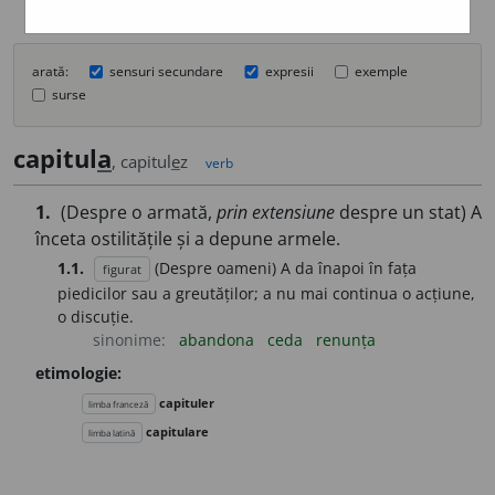
arată:
sensuri secundare
expresii
exemple
surse
capitul
a
, capitul
e
z
verb
1.
(Despre o armată,
prin extensiune
despre un stat) A
înceta ostilitățile și a depune armele.
1.1.
(Despre oameni) A da înapoi în fața
figurat
piedicilor sau a greutăților; a nu mai continua o acțiune,
o discuție.
sinonime:
abandona
ceda
renunța
etimologie:
capituler
limba franceză
capitulare
limba latină