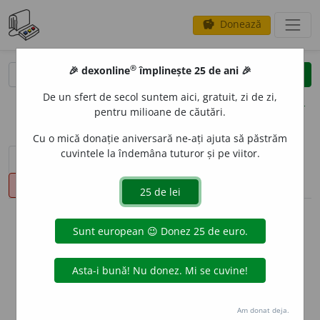
Donează
savings
®
®
🎉 dexonline
împlinește 25 de ani 🎉
caută
clear
search
De un sfert de secol suntem aici, gratuit, zi de zi,
opțiuni
pentru milioane de căutări.
Cu o mică donație aniversară ne-ați ajuta să păstrăm
cuvintele la îndemâna tuturor și pe viitor.
sinteza definițiilor (1)
definiții (34)
declinări
pronunție
(50)
volume_up
info
Aceste definiții sunt compilate de
echipa dexonline. Definițiile
originale se află pe fila
definiții
.
info
Puteți reordona filele pe pagina de
preferințe
.
Am donat deja.
ascunde