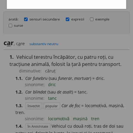
arată:
sensuri secundare
expresii
exemple
surse
c
a
r
, c
a
re
substantiv neutru
1.
Vehicul terestru încăpător, cu patru roți, cu
tracțiune animală, folosit la țară pentru transport.
diminutive:
căruț
1.1.
Car funebru
(sau
funerar, mortuar
) = dric.
sinonime:
dric
1.2.
Car blindat
(sau
de asalt
) = tanc.
sinonime:
tanc
1.3.
Car de foc
= locomotivă, mașină,
învechit
popular
tren.
sinonime:
locomotivă
mașină
tren
1.4.
Vehicul cu două roți, tras de doi sau
în Antichitate