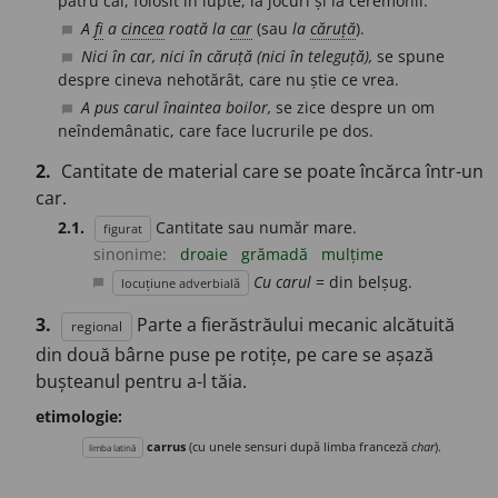
patru cai, folosit în lupte, la jocuri și la ceremonii.
A
fi
a
cincea
roată la
car
(sau
la
căruță
).
chat_bubble
Nici în car, nici în căruță (nici în teleguță),
se spune
chat_bubble
despre cineva nehotărât, care nu știe ce vrea.
A pus carul înaintea boilor,
se zice despre un om
chat_bubble
neîndemânatic, care face lucrurile pe dos.
2.
Cantitate de material care se poate încărca într-un
car.
2.1.
Cantitate sau număr mare.
figurat
sinonime:
droaie
grămadă
mulțime
Cu carul
= din belșug.
locuțiune adverbială
chat_bubble
3.
Parte a fierăstrăului mecanic alcătuită
regional
din două bârne puse pe rotițe, pe care se așază
bușteanul pentru a-l tăia.
etimologie:
carrus
(cu unele sensuri după limba franceză
char
).
limba latină