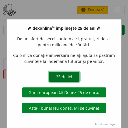
Donează
savings
®
®
🎉 dexonline
împlinește 25 de ani 🎉
caută
clear
search
De un sfert de secol suntem aici, gratuit, zi de zi,
opțiuni
pentru milioane de căutări.
Cu o mică donație aniversară ne-ați ajuta să păstrăm
cuvintele la îndemâna tuturor și pe viitor.
sinteza definițiilor (1)
definiții (2)
declinări
pronunție
(1)
volume_up
info
Aceste definiții sunt compilate de
echipa dexonline. Definițiile
originale se află pe fila
definiții
.
info
Puteți reordona filele pe pagina de
preferințe
.
Am donat deja.
ascunde