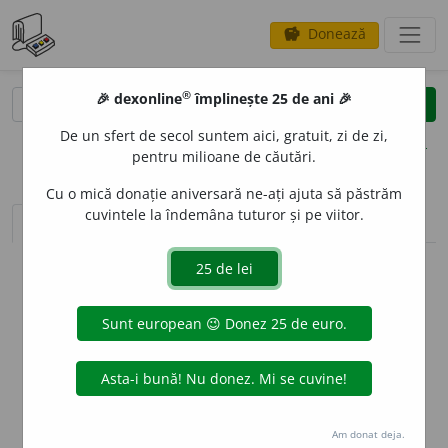
Donează
savings
®
®
🎉 dexonline
împlinește 25 de ani 🎉
caută
clear
search
De un sfert de secol suntem aici, gratuit, zi de zi,
opțiuni
pentru milioane de căutări.
Cu o mică donație aniversară ne-ați ajuta să păstrăm
cuvintele la îndemâna tuturor și pe viitor.
sinteza definițiilor (1)
definiții (9)
declinări
info
Aceste definiții sunt compilate de
echipa dexonline. Definițiile
originale se află pe fila
definiții
.
info
Puteți reordona filele pe pagina de
preferințe
.
ascunde
Am donat deja.