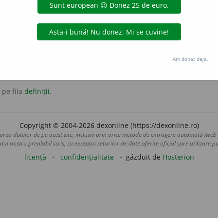
fugă.
Am donat deja.
 pe fila
definiții
.
Copyright © 2004-2026 dexonline (https://dexonline.ro)
area datelor de pe acest site, inclusiv prin orice metode de extragere automată (web s
dul nostru prealabil scris, cu excepția seturilor de date oferite oficial spre utilizare pub
licență
confidențialitate
găzduit de
Hosterion