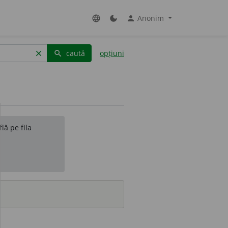
Anonim
language
dark_mode
person
caută
opțiuni
clear
search
lă pe fila