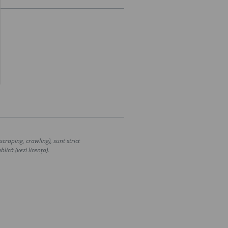
craping, crawling), sunt strict
lică (vezi licența).