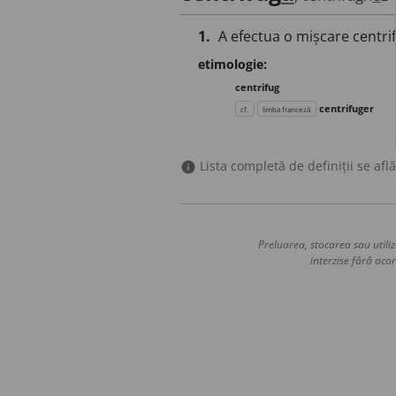
1.
A efectua o mișcare centri
etimologie:
centrifug
centrifuger
cf.
limba franceză
Lista completă de definiții se află
info
Preluarea, stocarea sau utiliz
interzise fără acor