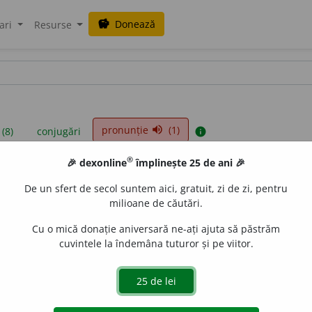
Donează
savings
ari
Resurse
pronunție
(1)
volume_up
 (8)
conjugări
info
®
🎉 dexonline
împlinește 25 de ani 🎉
iniții sunt compilate de echipa dexonline. Definițiile originale se af
De un sfert de secol suntem aici, gratuit, zi de zi, pentru
 Puteți reordona filele pe pagina de
preferințe
.
milioane de căutări.
Cu o mică donație aniversară ne-ați ajuta să păstrăm
cuvintele la îndemâna tuturor și pe viitor.
presii
exemple
surse
verb