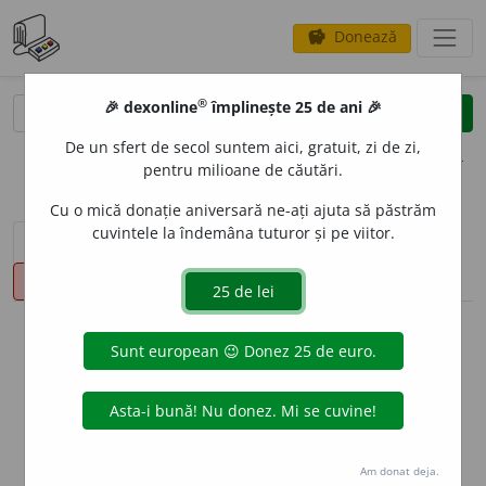
Donează
savings
®
®
🎉 dexonline
împlinește 25 de ani 🎉
caută
clear
search
De un sfert de secol suntem aici, gratuit, zi de zi,
opțiuni
pentru milioane de căutări.
Cu o mică donație aniversară ne-ați ajuta să păstrăm
cuvintele la îndemâna tuturor și pe viitor.
sinteza definițiilor (1)
definiții (31)
declinări
pronunție
(50)
volume_up
info
Aceste definiții sunt compilate de
echipa dexonline. Definițiile
originale se află pe fila
definiții
.
info
Puteți reordona filele pe pagina de
preferințe
.
Am donat deja.
ascunde