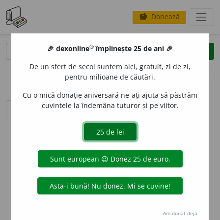
Donează
savings
®
®
🎉 dexonline
împlinește 25 de ani 🎉
caută
clear
search
De un sfert de secol suntem aici, gratuit, zi de zi,
opțiuni
pentru milioane de căutări.
Cu o mică donație aniversară ne-ați ajuta să păstrăm
cuvintele la îndemâna tuturor și pe viitor.
sinteza definițiilor (1)
definiții (2)
declinări
info
Aceste definiții sunt compilate de
echipa dexonline. Definițiile
originale se află pe fila
definiții
.
info
Puteți reordona filele pe pagina de
preferințe
.
ascunde
Am donat deja.