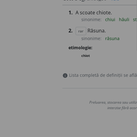
1.
A scoate chiote.
sinonime:
chiui
hăuli
s
2.
Răsuna.
rar
sinonime:
răsuna
etimologie:
chiot
Lista completă de definiții se află
info
Preluarea, stocarea sau utiliz
interzise fără acor