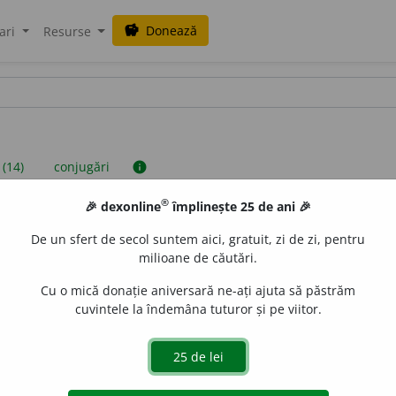
Donează
savings
ari
Resurse
 (14)
conjugări
info
®
🎉 dexonline
împlinește 25 de ani 🎉
iniții sunt compilate de echipa dexonline. Definițiile originale se af
De un sfert de secol suntem aici, gratuit, zi de zi, pentru
 Puteți reordona filele pe pagina de
preferințe
.
milioane de căutări.
Cu o mică donație aniversară ne-ați ajuta să păstrăm
cuvintele la îndemâna tuturor și pe viitor.
presii
exemple
surse