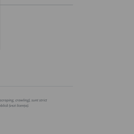
craping, crawling), sunt strict
lică (vezi licența).