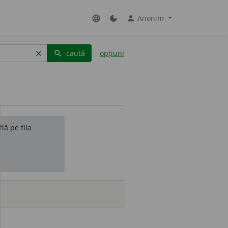
Anonim
language
dark_mode
person
caută
opțiuni
clear
search
lă pe fila