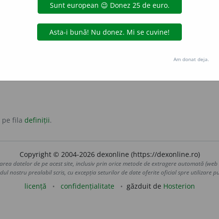
triga
țipa
Am donat deja.
 pe fila
definiții
.
Copyright © 2004-2026 dexonline (https://dexonline.ro)
area datelor de pe acest site, inclusiv prin orice metode de extragere automată (web s
dul nostru prealabil scris, cu excepția seturilor de date oferite oficial spre utilizare pub
licență
confidențialitate
găzduit de
Hosterion