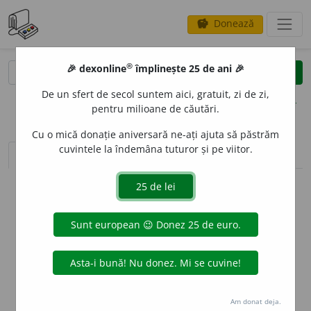
Donează
savings
®
®
🎉 dexonline
împlinește 25 de ani 🎉
caută
clear
search
De un sfert de secol suntem aici, gratuit, zi de zi,
opțiuni
pentru milioane de căutări.
Cu o mică donație aniversară ne-ați ajuta să păstrăm
cuvintele la îndemâna tuturor și pe viitor.
sinteza definițiilor (1)
definiții (15)
conjugări
info
Aceste definiții sunt compilate de
echipa dexonline. Definițiile
originale se află pe fila
definiții
.
info
Puteți reordona filele pe pagina de
preferințe
.
ascunde
Am donat deja.